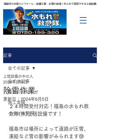
福島市の水廻りリフォーム・設備工事・水漏れ修理｜まとめて相談できる上信設備
記事
全ての記事
上信設備の中の人
全ての記事
2024年2月6日
除雪作業
最新のお知らせ
更新日：
2024年6月5日
施工実績
２４時間受付対応！福島の水もれ救
イベント情報
急隊(株)上信設備です！
福島市は場所によって道路が圧雪、
凍結など雪の影響がみられます😢