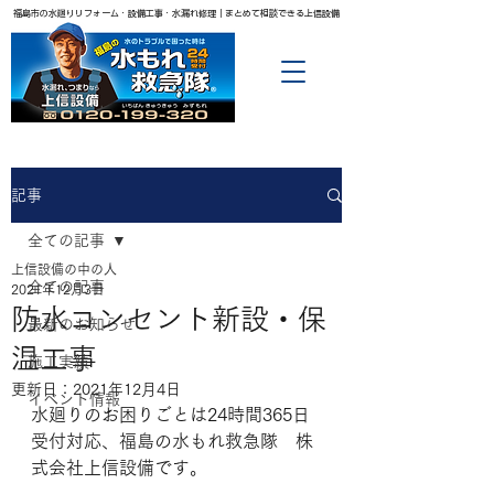
福島市の水廻りリフォーム・設備工事・水漏れ修理｜まとめて相談できる上信設備
記事
全ての記事
上信設備の中の人
全ての記事
2021年12月3日
防水コンセント新設・保
最新のお知らせ
温工事
施工実績
更新日：
2021年12月4日
イベント情報
水廻りのお困りごとは24時間365日
受付対応、福島の水もれ救急隊　株
式会社上信設備です。