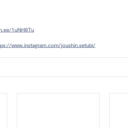
in.ee/1uNH8Tu
www.instagram.com/joushin.setubi/