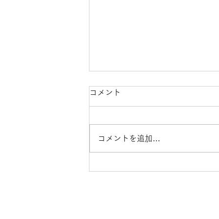
コメント
コメントを追加…
洗面所の水栓レバーを交換施
工