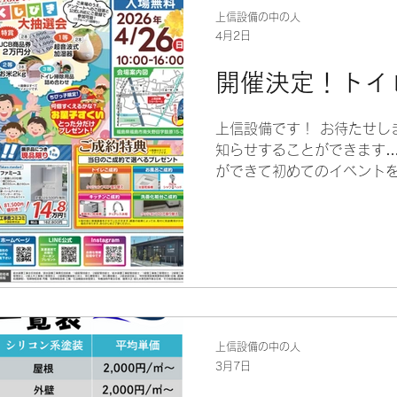
のパイプクリーナーを使う 
上信設備の中の人
4月2日
つの方法があります。 しか
効力があまりなく、 長年の
開催決定！トイ
はありません。 また、配管
ず、詰まってしまうことも・
除！ 当社にお任せください
上信設備です！ お待たせし
れいに！ 高圧洗浄で宅外か
知らせすることができます…
ら通常価格￥4400（税込
ができて初めてのイベントを
ちゃいます😊☝️ まずはご
「トイレ祭り」 皆様に楽し
てます♪
お楽しみを詰め込みました！
品を、驚きの価格で購入でき
費コミコミ！ お得な機会に
ご来場お待ちしております♪
上信設備の中の人
3月7日