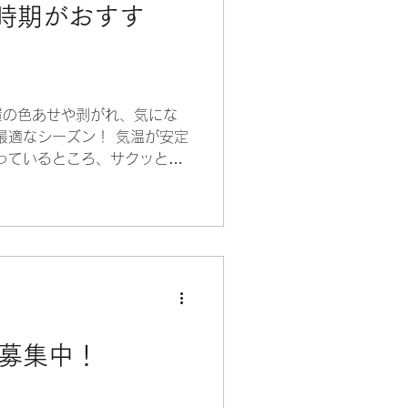
時期がおすす
置の色あせや剥がれ、気にな
最適なシーズン！ 気温が安定
っているところ、サクッと塗
はこんな感じです⬇️ 国家資格
タッフが見積り・施工します
ートの階段や手すりなどの施
から大きな塗装まで、まずはお
ダイヤル📞0120-199-
ずもれまで🎀 公式LINEか
ご連絡お待ちしております😉
達募集中！