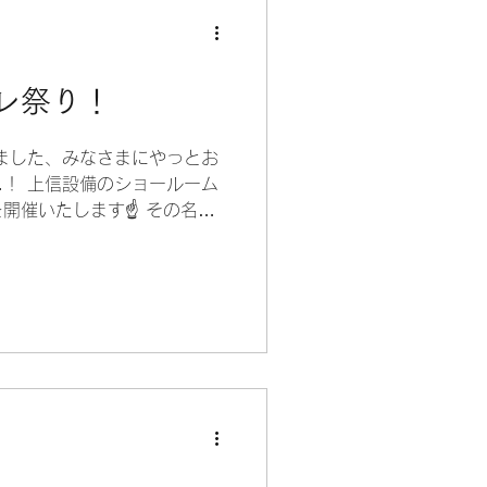
③ワイヤーブラシを使うの３
しながら、市販の洗浄剤では
頑固な汚れが全部落ちること
レ祭り！
の奥の方までは掃除ができ
・・。 10年に一度の大掃
！ 排水管洗浄剤で宅内からき
ました、みなさまにやっとお
らもきれいにすっきり！ 今な
！ 上信設備のショールーム
）のカメラ診断が 無料ででき
開催いたします☝️ その名も
相談ください！ ご連絡お待ちし
んでいただけるように沢山の
 ショールームに展示中の商
ちゃいます…。 しかも工事
ぜひご検討ください😊 当日の