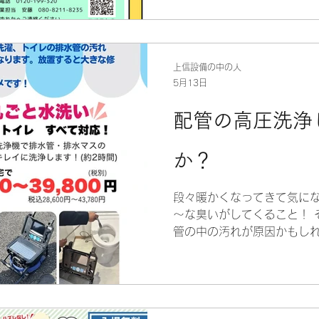
上信設備の中の人
5月13日
配管の高圧洗浄
か？
段々暖かくなってきて気にな
～な臭いがしてくること！ 
管の中の汚れが原因かもしれ
の油分や食品カス、シャンプ
え、カミソリの刃やシャン
ど、 様々な異物も流れてい
発生しやすい状況で、日々汚
分でできる排水管洗浄には、