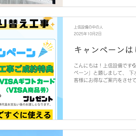
上信設備の中の人
2025年10月2日
キャンペーンは
こんにちは！上信設備です
ペーン」と題しまして、 下
客様にお得なご案内をさせて
工事を当社でお見積り・ご成約
VISA商品券 をプレゼント🎁
のお客様には、すぐに使える 
プレゼント😎 この機会を
ご連絡はお問い合わせフォー
📞0120-199-320📞
ご連絡ください💨 公式LI