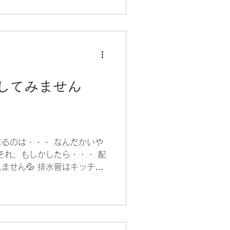
してみません
るのは・・・ なんだかいや
それ、もしかしたら・・・ 配
ません💦 排水管はキッチン
ーや石鹸カス、 髪の毛に加
プーの詰め替えの切れ端な
ます。 ドロドロとした汚れが
れが蓄積していきます。 自
 ①大量のお湯を流す ②市販