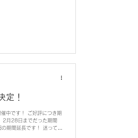
決定！
催中です！ ご好評につき期
 2月28日までだった期間
超の期間延長です！ 迷ってい
り・ご相談がいただけます！