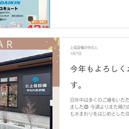
もちろんチラシに掲載してい
気になる給湯器がある方は
さい(^^♪ まずはお電話く
0120-199-320までど
チラシを見た、とお伝えいただ
上信設備の中の人
1月7日
今年もよろしく
す。
旧年中は多くのご縁をいただ
ました😊 今週よりまた精
も水まわりをはじめとした住
一生懸命対応してまいります
くお願いいたします。