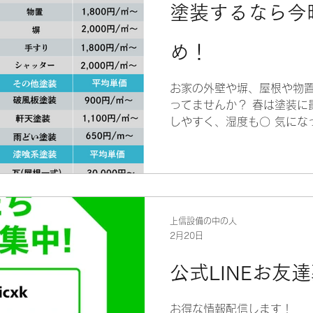
塗装するなら今
め！
お家の外壁や塀、屋根や物
ってませんか？ 春は塗装に
しやすく、湿度も〇 気にな
装しちゃいましょう😊 料金
「塗装技能士」をもったス
のでご安心ください！ アパ
工もできます♪ 小さな塗装
電話でご相談ください！ フリー
320 いちばんきゅうきゅうみ
上信設備の中の人
2月20日
らもご相談いただけます！ 
✨
公式LINEお友
お得な情報配信します！