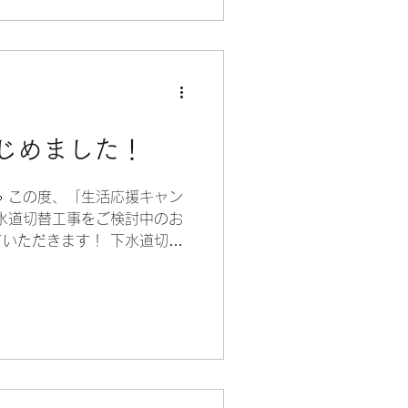
じめました！
 この度、「生活応援キャン
水道切替工事をご検討中のお
いただきます！ 下水道切替
のお客様に 5000円分 の
🎀 さらに、公式LINEご登録
1000円引き のクーポンを
逃さずにぜひご連絡ください！
ム、 またはフリーダイヤル
 いちばんきゅうきゅうみずもれに
NEからのご連絡も可能です！