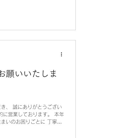
ない商品のご相談もOK😉✨
、その旨担当者にお伝えくだ
ださい！ フリーダイヤル📞
うぞ！ お電話の際に、給湯器の
くと スムーズです(*'▽')
お願いいたしま
き、 誠にありがとうござい
力的に営業しております。 本年
まいのお困りごとに 丁寧に
。 2026年もどうぞよろし